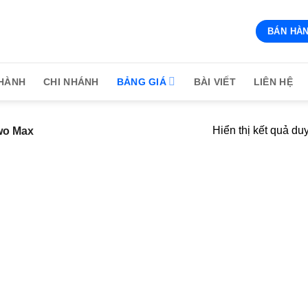
BÁN HÀN
HÀNH
CHI NHÁNH
BẢNG GIÁ
BÀI VIẾT
LIÊN HỆ
Hiển thị kết quả du
wo Max