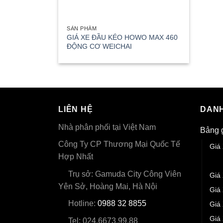
SẢN PHẨM
GIÁ XE ĐẦU KÉO HOWO MAX 460
ĐỘNG CƠ WEICHAI
LIÊN HỆ
DANH
Nhà phân phối tại Việt Nam
Bảng 
Công Ty CP Thương Mại Quốc Tế
Giá
Hợp Nhất
Giá
Trụ sở: Gamuda City Công Viên
Giá
Yên Sở, Hoàng Mai, Hà Nội
Giá
Hotline:
0988 32 8855
Giá
Giá
Tel: 024.6673.99.88