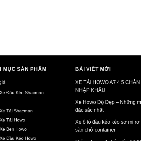
 MỤC SẢN PHẨM
BÀI VIẾT MỚI
giá
XE TẢI HOWO A7 4 5 CHÂN
NHẬP KHẨU
 Xe Đầu Kéo Shacman
 Xe Đầu Kéo Howo Max
Xe Howo Độ Đẹp – Những 
đặc sắc nhất
 Xe Tải Shacman
 Xe Tải Howo
Xe ô tô đầu kéo kéo sơ mi r
 Xe Ben Howo
sàn chở container
 Xe Đầu Kéo Howo