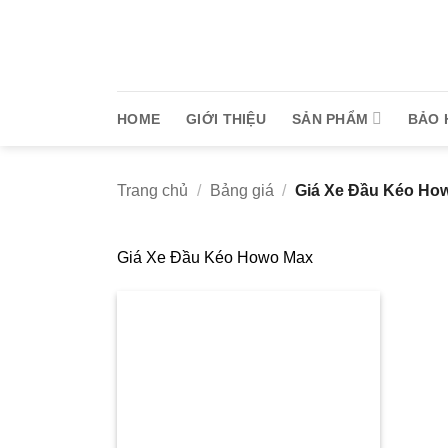
Bỏ
qua
nội
dung
HOME
GIỚI THIỆU
SẢN PHẨM
BẢO 
Trang chủ
/
Bảng giá
/
Giá Xe Đầu Kéo Ho
Giá Xe Đầu Kéo Howo Max