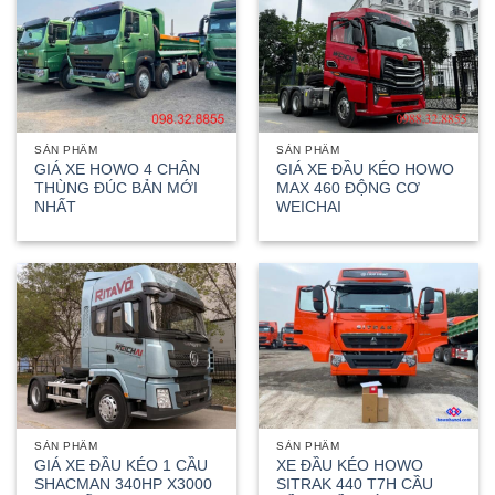
SẢN PHẨM
SẢN PHẨM
GIÁ XE HOWO 4 CHÂN
GIÁ XE ĐẦU KÉO HOWO
THÙNG ĐÚC BẢN MỚI
MAX 460 ĐỘNG CƠ
NHẤT
WEICHAI
SẢN PHẨM
SẢN PHẨM
GIÁ XE ĐẦU KÉO 1 CẦU
XE ĐẦU KÉO HOWO
SHACMAN 340HP X3000
SITRAK 440 T7H CẦU