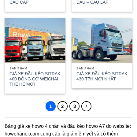
CAO CẤP
DẦU – CẦU LÁP
SẢN PHẨM
SẢN PHẨM
GIÁ XE ĐẦU KÉO SITRAK
GIÁ XE ĐẦU KÉO SITRAK
460 ĐỘNG CƠ WEICHAI
430 T7H MỚI NHẤT
THẾ HỆ MỚI
1
2
3
Bảng giá xe howo 4 chân và đầu kéo howo A7 do website:
howohanoi.com cung cấp là giá niêm yết và có thêm