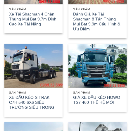
SẢN PHẨM
SẢN PHẨM
Xe Tải Shacman 4 Chân
Đánh Giá Xe Tải
Thùng Mui Bạt 9.7m Đỉnh
Shacman 8 Tấn Thùng
Cao Xe Tải Nặng
Mui Bạt 9.9m Cấu Hình &
Ưu Điểm
SẢN PHẨM
SẢN PHẨM
XE ĐẦU KÉO SITRAK
GIÁ XE ĐẦU KÉO HOWO
C7H 540 6X6 SIÊU
TS7 460 THẾ HỆ MỚI
TRƯỜNG SIÊU TRỌNG