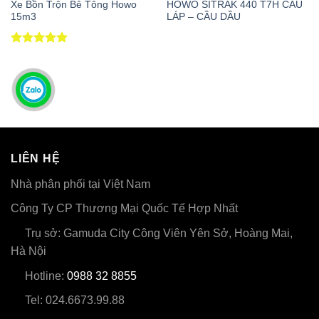
Xe Bồn Trộn Bê Tông Howo
HOWO SITRAK 440 T7H CẦU
15m3
LÁP – CẦU DẦU
Được xếp
hạng
5
5
sao
LIÊN HỆ
Nhà phân phối tại Việt Nam
Công Ty CP Thương Mại Quốc Tế Hợp Nhất
Trụ sở: Gamuda City Công Viên Yên Sở, Hoàng Mai,
Hà Nội
Hotline:
0988 32 8855
Tel: 024.6673.99.88