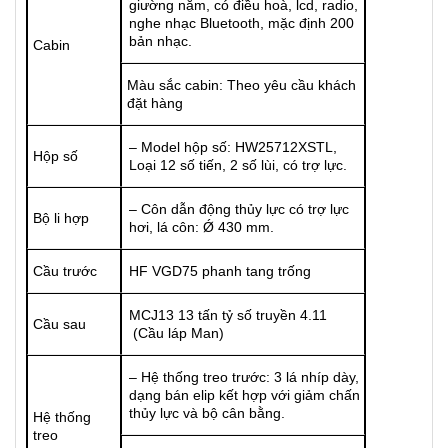
giường nằm, có điều hoà, lcd, radio,
nghe nhạc Bluetooth, mặc định 200
bản nhạc.
Cabin
Màu sắc cabin: Theo yêu cầu khách
đặt hàng
– Model hộp số: HW25712XSTL,
Hộp số
Loại 12 số tiến, 2 số lùi, có trợ lực.
– Côn dẫn động thủy lực có trợ lực
Bộ li hợp
hơi, lá côn: Ǿ 430 mm.
Cầu trước
HF VGD75 phanh tang trống
MCJ13 13 tấn tỷ số truyền 4.11
Cầu sau
(Cầu láp Man)
– Hệ thống treo trước: 3 lá nhíp dày,
dạng bán elip kết hợp với giảm chấn
thủy lực và bộ cân bằng.
Hệ thống
treo