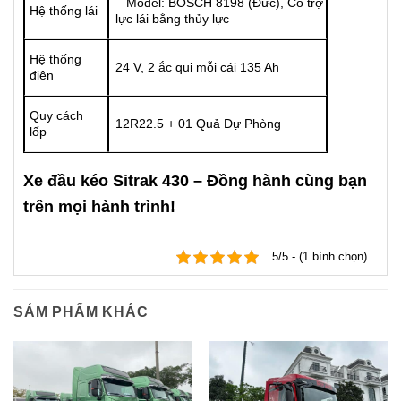
– Model: BOSCH 8198 (Đức), Có trợ
Hệ thống lái
lực lái bằng thủy lực
Hệ thống
24 V, 2 ắc qui mỗi cái 135 Ah
điện
Quy cách
12R22.5 + 01 Quả Dự Phòng
lốp
Xe đầu kéo Sitrak 430 – Đồng hành cùng bạn
trên mọi hành trình!
5/5 - (1 bình chọn)
SẢM PHẨM KHÁC