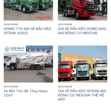
SẢN PHẨM
SẢN PHẨM
HOWO T7H 440 XE ĐẦU KÉO
GIÁ XE ĐẦU KÉO HOWO MAX
SITRAK 9/2023
460 ĐỘNG CƠ WEICHAI
SẢN PHẨM
SẢN PHẨM
Xe Bồn Trộn Bê Tông Howo
GIÁ XE ĐẦU KÉO SITRAK 460
12m3
ĐỘNG CƠ WEICHAI THẾ HỆ
MỚI