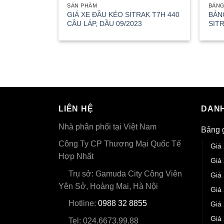
SẢN PHẨM
BẢNG
GIÁ XE ĐẦU KÉO SITRAK T7H 440
BẢN
CẦU LÁP, DẦU 09/2023
SITR
LIÊN HỆ
DANH
Nhà phân phối tại Việt Nam
Bảng 
Công Ty CP Thương Mại Quốc Tế
Giá
Hợp Nhất
Giá
Trụ sở: Gamuda City Công Viên
Giá
Yên Sở, Hoàng Mai, Hà Nội
Giá
Hotline:
0988 32 8855
Giá
Giá
Tel: 024.6673.99.88