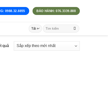
G: 0988.32.8855
BẢO HÀNH: 076.3339.888
Tìm
kiếm:
Đã
ết quả
sắp
xếp
theo
mới
nhất