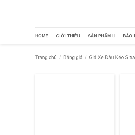
Bỏ
qua
nội
dung
HOME
GIỚI THIỆU
SẢN PHẨM
BẢO 
Trang chủ
/
Bảng giá
/
Giá Xe Đầu Kéo Sitr