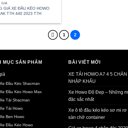
 GIÁ
G GIÁ XE ĐẦU KÉO HOWO
AK T7H 440 2023 T7H
1
2
 MỤC SẢN PHẨM
BÀI VIẾT MỚI
giá
XE TẢI HOWO A7 4 5 CHÂN
NHẬP KHẨU
 Xe Đầu Kéo Shacman
 Xe Đầu Kéo Howo Max
Xe Howo Độ Đẹp – Những 
đặc sắc nhất
 Xe Tải Shacman
 Xe Tải Howo
Xe ô tô đầu kéo kéo sơ mi r
 Xe Ben Howo
sàn chở container
 Xe Đầu Kéo Howo