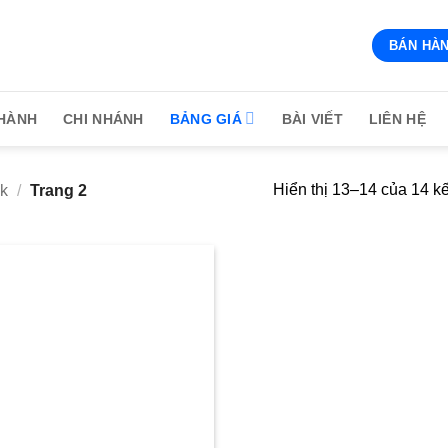
BÁN HÀN
HÀNH
CHI NHÁNH
BẢNG GIÁ
BÀI VIẾT
LIÊN HỆ
Hiển thị 13–14 của 14 k
ak
/
Trang 2